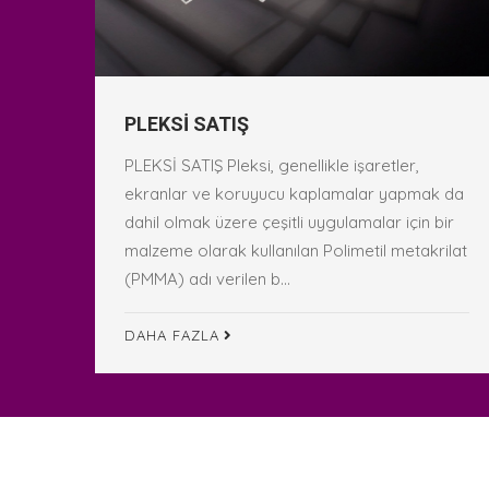
PLEKSİ SATIŞ
PLEKSİ SATIŞ Pleksi, genellikle işaretler,
ekranlar ve koruyucu kaplamalar yapmak da
dahil olmak üzere çeşitli uygulamalar için bir
malzeme olarak kullanılan Polimetil metakrilat
(PMMA) adı verilen b...
DAHA FAZLA