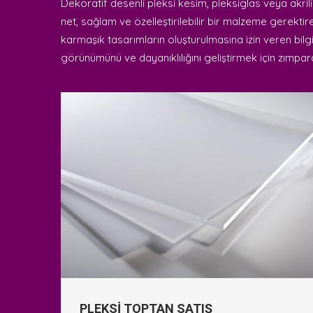
Dekoratif desenli pleksi kesim, pleksiglas veya akrili
net, sağlam ve özelleştirilebilir bir malzeme gerektir
karmaşık tasarımların oluşturulmasına izin veren bilgis
görünümünü ve dayanıklılığını geliştirmek için zımpara
PLEKSİ TOPTAN SATIŞ