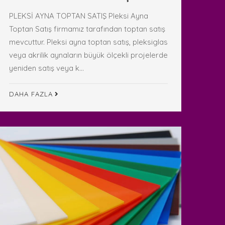
PLEKSİ AYNA TOPTAN SATIŞ Pleksi Ayna
Toptan Satış firmamız tarafından toptan satış
mevcuttur. Pleksi ayna toptan satış, pleksiglas
veya akrilik aynaların büyük ölçekli projelerde
yeniden satış veya k...
DAHA FAZLA