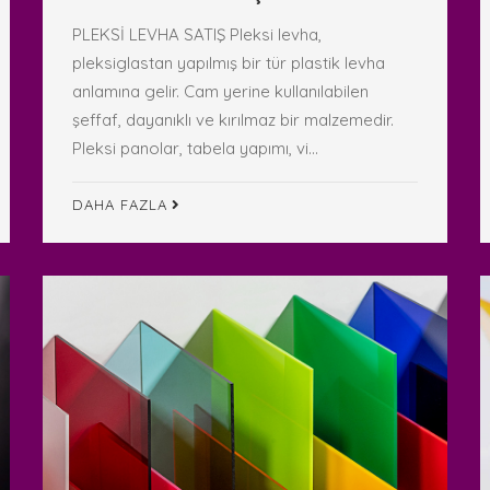
PLEKSİ LEVHA SATIŞ Pleksi levha,
pleksiglastan yapılmış bir tür plastik levha
anlamına gelir. Cam yerine kullanılabilen
şeffaf, dayanıklı ve kırılmaz bir malzemedir.
Pleksi panolar, tabela yapımı, vi...
DAHA FAZLA