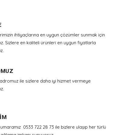
E
rimizin ihtiyaçlarına en uygun çözümler sunmak için
uz. Sizlere en kaliteli ürünleri en uygun fiyatlarla
z.
OMUZ
dromuz ile sizlere daha iyi hizmet vermeye
uz.
ŞİM
umaramız 0533 722 28 73 ile bizlere ulaşıp her türlü
sağlama imkanı sunuyoruz.