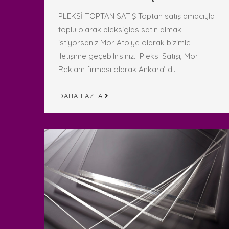
PLEKSİ TOPTAN SATIŞ Toptan satış amacıyla
toplu olarak pleksiglas satın almak
istiyorsanız Mor Atölye olarak bizimle
iletişime geçebilirsiniz. Pleksi Satışı, Mor
Reklam firması olarak Ankara’ d...
DAHA FAZLA