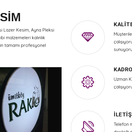
SİM
KALİT
si Lazer Kesim, Ayna Pleksi
Müşterile
i malzemeleri kalınlık
çalışıyor
zin tamamı profesyonel
sunuyoru
KADR
Uzman Ka
çalışıyor
İLETİ
Telefon n
desteği 