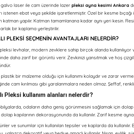
 galvo laser ile cam üzerinde lazer
pleksi ayna kesimi Ankara
d
rı istenen ebat veya şekilde işaretlenmiştir. Özel bir kesme bıçağı 
 katman yapılır. Katman tamamlanana kadar aynı yeri kesin. Resi
rlak bir kaplama yerleştirilir.
LI PLEKSI SEÇMENIN AVANTAJLARI NELERDIR?
pleksi levhalar, modern zevklere sahip birçok alanda kullanılıyor ve
ünde daha zarif bir görüntü verir. Zevkinizi yansıtmak ve hoş çizgi
ndür.
plastik bir malzeme olduğu için kullanımı kolaydır ve zarar vermez
ğinde cam kırılması gibi yaralanmalara neden olmaz. Şeffaf, renkli, y
ı Pleksi kullanım alanları nelerdir?
bilyalarda, odaların daha geniş görünmesini sağlamak için dolap ka
 dolap kapılarının dekorasyonunda da kullanılır. Zarif kesme aynaları
nler ve sunumlar için kullanılan tepsiler ve kaplarda da kullanılır. 
 Bu, yalnızca dekoratif veya hediye amaçlı kullanılır. Nişan, evlilik, 