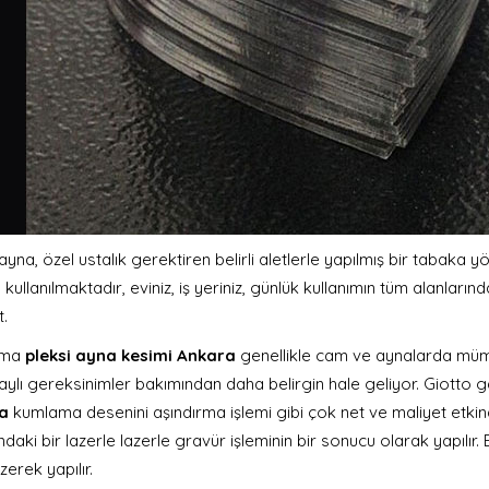
 ayna, özel ustalık gerektiren belirli aletlerle yapılmış bir tabaka
kullanılmaktadır, eviniz, iş yeriniz, günlük kullanımın tüm alanların
t.
ama
pleksi ayna kesimi Ankara
genellikle cam ve aynalarda mümk
aylı gereksinimler bakımından daha belirgin hale geliyor. Giotto 
a
kumlama desenini aşındırma işlemi gibi çok net ve maliyet etkindi
ndaki bir lazerle lazerle gravür işleminin bir sonucu olarak yapılır.
izerek yapılır.