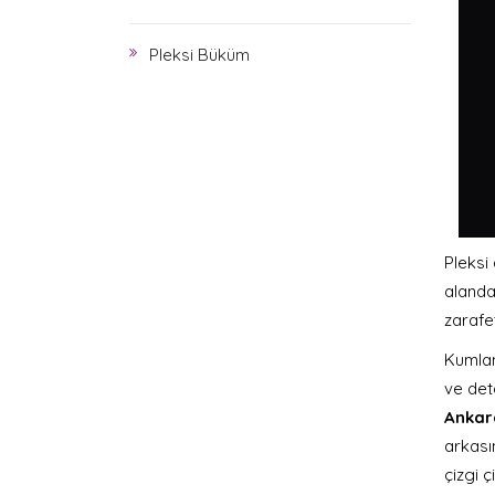
Pleksi Büküm
Pleksi
alanda 
zarafe
Kuml
ve det
Ankar
arkası
çizgi ç