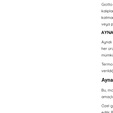
Giotto
kalıpla
katman
veya pa
AYNA
Aynalı 
her ür
mümkü
Termo 
verildi
Aynal
Bu, mo
amaçlı
Özel gü
edilir.