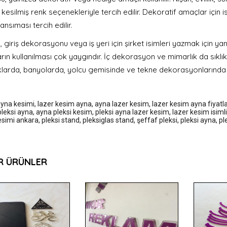
kesilmiş renk seçenekleriyle tercih edilir. Dekoratif amaçlar için i
nsıması tercih edilir.
, giriş dekorasyonu veya iş yeri için şirket isimleri yazmak için y
rın kullanılması çok yaygındır. İç dekorasyon ve mimarlık da sıklıkl
larda, banyolarda, yolcu gemisinde ve tekne dekorasyonlarında te
ayna kesimi
,
lazer kesim ayna
,
ayna lazer kesim
,
lazer kesim ayna fiyatla
leksi ayna
,
ayna pleksi kesim
,
pleksi ayna lazer kesim
,
lazer kesim isiml
esimi ankara
,
pleksi stand, pleksiglas stand, şeffaf pleksi, pleksi ayna, 
R ÜRÜNLER