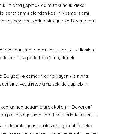
a kumlama yapmak da mümkündür. Pleksi
ile işaretlenmiş alandan kesilir. Kesme işlemi,
m vermek için üzerine bir ayna kalıbı veya mat
 özel günlerin önemini artırıyor. Bu, kullanılan
lerle zarif çizgilerle fotoğraf çekmek
. Bu yapı ile camdan daha dayanıklıdır. Ara
ansıtıcı veya istediğiniz şekilde yapılabilir.
pılarında yaygın olarak kullanılır. Dekoratif
 pleksi veya kısmi motif şekillerinde kullanılır.
Bu kullanımla, yansıma ile zarif görüntüler elde
sünnet, pleksi aynaları gibi davetiyeler gibi hediye