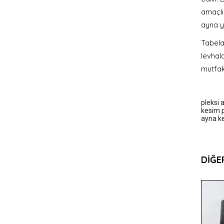
amaçlı 
ayna ya
Tabela
levhala
mutfak
pleksi 
kesim p
ayna k
DIĞE