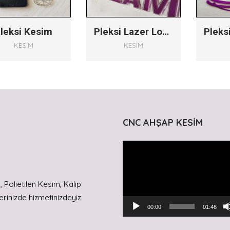
leksi Kesim
Pleksi Lazer Logo İşleme
KESIM
KESIM
CNC AHŞAP KESİM
Video
oynatıcı
Polietilen Kesim, Kalıp
erinizde hizmetinizdeyiz
00:00
01:46