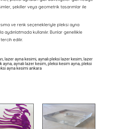
simler, şekiller veya geometrik tasarımlar ile
ansıma ve renk seçenekleriyle pleksi ayna
a aydınlatmada kullanılır. Bunlar genellikle
rcih edilir.
rı
,
lazer ayna kesimi
,
aynalı pleksi lazer kesim
,
lazer
ik ayna
,
aynalı lazer kesim
,
pleksi kesim ayna
,
pleksi
pleksi ayna kesimi ankara