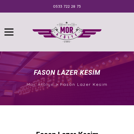
0533 722 28 73
Skip
to
content
FASON LAZER KESIM
Mor Atölye
>
Fason Lazer Kesim